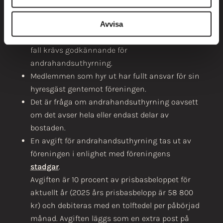
bostaden betalar någon hyra eller inte.
Släkt till medlemmar i föreningen har ingen
Avvisa
generell rätt att nyttja bostaden, även i sådana
fall krävs godkännande för
andrahandsuthyrning.
Medlemmen som hyr ut har fullt ansvar för sin
hyresgäst gentemot föreningen.
Det är fråga om andrahandsuthyrning oavsett
om det avser hela eller endast delar av
bostaden.
En avgift för andrahandsuthyrning tas ut av
föreningen i enlighet med föreningens
stadgar
.
Avgiften är 10 procent av prisbasbeloppet för
aktuellt år (2025 års prisbasbelopp är 58 800
kr) och debiteras med en tolftedel per påbörjad
månad. Avgiften läggs som en extra post på