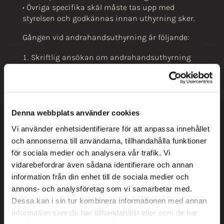
• Övriga specifika skäl måste tas upp med
styrelsen och godkännas innan uthyrning sker.
Gången vid andrahandsuthyrning är följande:
Skriftlig ansökan om andrahandsuthyrning
lämnas till föreningens styrelse.
Ansökan ska innehålla:
Skäl för uthyrning (t.ex. utlandsstudier enl.
Denna webbplats använder cookies
ovan)
Vi använder enhetsidentifierare för att anpassa innehållet
Under vilken period uthyrningen önskas ske
och annonserna till användarna, tillhandahålla funktioner
Till vem/vilka uthyrningen önskas ske till och
för sociala medier och analysera vår trafik. Vi
dess kontaktuppgifter
vidarebefordrar även sådana identifierare och annan
Underlag; utkast till uthyrningsavtal samt
information från din enhet till de sociala medier och
eventuellt godkännande från
annons- och analysföretag som vi samarbetar med.
kreditinstitut, om sådant krävs.
Dessa kan i sin tur kombinera informationen med annan
Var och hur styrelsen kan nå medlemmen
information som du har tillhandahållit eller som de har
under uthyrningstiden.