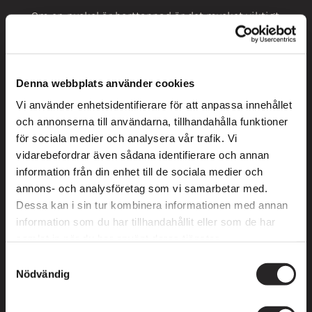
Om en nyckel är borttappad är det mycket viktigt
att du du gör en förlustanmälan till styrelsen och
polisen, och skickar kopia av den till styrelsen.
Har du fått
passagebrickor till garaget
ska dessa
Denna webbplats använder cookies
återlämnas till ViRedo / Styrelsen innan avflytt.
Görs inte detta debiteras en avgift på 500kr per
Vi använder enhetsidentifierare för att anpassa innehållet
bricka som ej återlämnas.
och annonserna till användarna, tillhandahålla funktioner
för sociala medier och analysera vår trafik. Vi
GARAGEPLATS OCH
vidarebefordrar även sådana identifierare och annan
INPASSERNINGSTAGG
information från din enhet till de sociala medier och
annons- och analysföretag som vi samarbetar med.
Dessa kan i sin tur kombinera informationen med annan
information som du har tillhandahållit eller som de har
Vid utträde ur föreningen (avflytt) sägs
automatiskt din garageplats upp. Den nya
samlat in när du har använt deras tjänster.
lägenhetsinnehavaren kan
INTE
ta över ett
Samtyckesval
befintligt kontrakt utan måste ställa sig sist i
Nödvändig
kön. Du ansvarar själv för att lämna tillbaka
inpasseringstaggarna till garageporten till