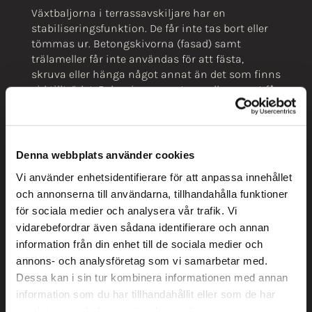
Växtbaljorna i terrassavskiljare har en
stabiliseringsfunktion. De får inte tas bort eller
tömmas ur. Betongskivorna (fasad) samt
trälameller får inte användas för att fästa,
skruva eller hänga något annat än det som finns
vid tillträdet. Belysningsarmaturer eller annat får
inte flyttas då det ändrar fastighetens karaktär
och utseende.
GEMENSAMMA TAKTERRASSER
Denna webbplats använder cookies
Takterrasserna som finns längst upp i trapphus
Vi använder enhetsidentifierare för att anpassa innehållet
B, C, och D är en fantastisk möjlighet för oss
och annonserna till användarna, tillhandahålla funktioner
medlemmar att utnyttja. Det är därmed viktigt
för sociala medier och analysera vår trafik. Vi
att vi gemensamt tar ansvar för terrasserna.
vidarebefordrar även sådana identifierare och annan
Därför har vi lite enkla regler för allas trivsel även
information från din enhet till de sociala medier och
för dessa ytor.
annons- och analysföretag som vi samarbetar med.
Dessa kan i sin tur kombinera informationen med annan
Terrasserna är tillgängliga för medlemmar alla
information som du har tillhandahållit eller som de har
dagar mellan kl 10.00 – 21.00.
samlat in när du har använt deras tjänster.