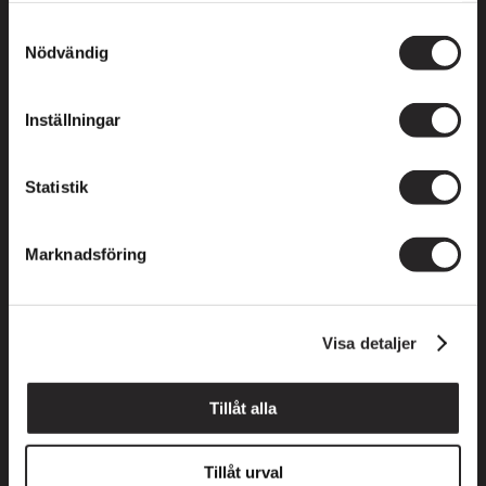
Minderåriga får endast vistas på terrasserna i
Samtyckesval
vuxens sällskap.
Nödvändig
Medlemmar ansvarar för ALLA personer som
vistas på terrassen.
Tänk på att anpassa sällskapet efter
Inställningar
terrassens storlek.
Rökning är förbjudet.
Statistik
Det är inte tillåtet att grilla, elda, använda
fyrverkerier eller på annat sätt hantera
Marknadsföring
brandfarliga varor på terrassen.
Var aktsam på så sätt att inga föremål tappas
eller slängs från terrassen. Tänk på att vinden
kan vara stark!
Visa detaljer
Vid vistelse på terrassen är det inte tillåtet att
ta sig upp på
Tillåt alla
intilliggande terrasser/tak eller att befinna
sig utanför avgränsningar/staket som är
Tillåt urval
uppsatta på terrassen.