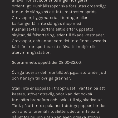
ansvar för att sophanteringen fungerar
ordentligt. Hushållssopor ska förslutas ordentligt
innan de slängs så att inte matrester sprids.
Grovsopor, byggmaterial, tidningar eller
kartonger får inte slängas ihop med
hushållsavfall. Sortera alltid efter uppsatta
skyltar, då felsortering leder till ökade kostnader.
Grovsopor, och annat som det inte finns avsedda
kärl för, transporterar ni själva till miljö- eller
återvinningsstation.
Soprummets öppettider 08.00-22.00.
Övriga tider är det inte tillåtet p.g.a. störande ljud
och hänsyn till övriga grannar.
Ställ inte er soppåse i trapphuset i väntan på att
kastas, utöver otrevlig odör kan det också
innebära brandfara och locka till sig skadedjur.
Tänk på att inte spola ner tidningspapper, bindor
och andra föremål i toaletten, det är inte bara
dåligt för miljön utan kan även orsaka stopp i