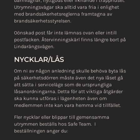
barnvagnar, flyttgods eller liknande i trapphuset.
Utrymningsvägar ska alltid vara fria i enlighet
med brandsäkerhetsreglerna framtagna av
brandsäkerhetsstyrelsen.
Oönskad post får inte lämnas ovan eller intill
postfacken. Återvinningskärl finns längre bort på
Lindarängsvägen.
NYCKLAR/LÅS
Om ni av någon anledning skulle behöva byta lås
på säkerhetsdörren måste även det nya låset gå
att sätta i serviceläge som de ursprungliga
låsanordningarna. Detta för att viktiga åtgärder
ska kunna utföras i lägenheten även om
medlemmen inte kan vara hemma vid tillfället.
Fler nycklar eller blippar till gemensamma
utrymmen beställs hos Safe Team.
I
beställningen anger du: